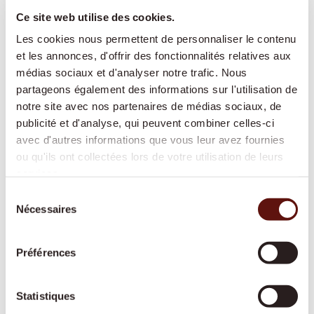
manière autonome chez vous :
Ce site web utilise des cookies.
Les cookies nous permettent de personnaliser le contenu
et les annonces, d'offrir des fonctionnalités relatives aux
Présence et compagnie :
conversations, lecture à
médias sociaux et d'analyser notre trafic. Nous
voix haute, jeux, partage de souvenirs – pour
partageons également des informations sur l'utilisation de
favoriser le lien social et lutter contre l'isolement
notre site avec nos partenaires de médias sociaux, de
Aide à domicile pour les tâches ménagères :
publicité et d'analyse, qui peuvent combiner celles-ci
soutien pour l'entretien du foyer, la lessive, les
avec d'autres informations que vous leur avez fournies
petits travaux de nettoyage
ou qu'ils ont collectées lors de votre utilisation de leurs
Accompagnement hors domicile :
rendez-vous
services.
médicaux, courses, promenades, événements
Sélection
Nécessaires
culturels – toujours à vos côtés
du
consentement
Courses et préparation des repas :
alimentation
fraîche et équilibrée selon vos préférences
Préférences
Soins de base :
aide à la toilette, à l'habillage et
au déshabillage, soutien à la mobilité
Statistiques
Rappel de la prise de médicaments :
pour