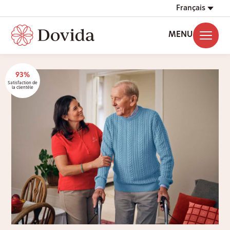
Français
MENU
93%
Satisfaction de
la clientèle