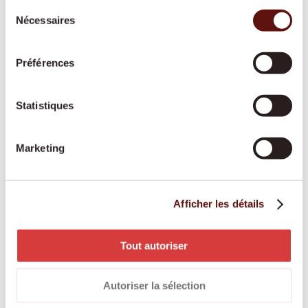
Sélection
Une présence active ou prête à intervenir
Nécessaires
du
durant la nuit, pour offrir davantage de
consentement
sécurité et de tranquillité à toute la famille.
Préférences
Statistiques
Soins de base
Une aide respectueuse pour les soins
Marketing
corporels et la mobilité, reconnue par les
assurances-maladie et adaptée à vos besoins.
Afficher les détails
Engagement des proches aidants
Tout autoriser
Les proches aidants bénéficient d’une
rémunération équitable, d’une formation et
Autoriser la sélection
d’un accompagnement professionnel tout au