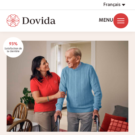
Français
MENU
93%
Satisfaction de
la clientèle