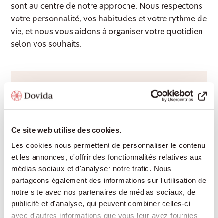
sont au centre de notre approche. Nous respectons
votre personnalité, vos habitudes et votre rythme de
vie, et nous vous aidons à organiser votre quotidien
selon vos souhaits.
Accompagnement 24/24
Une présence rassurante de jour comme de
nuit, pour continuer à vivre chez soi en toute
Ce site web utilise des cookies.
sécurité sans devoir déménager en
établissement médico-social.
Les cookies nous permettent de personnaliser le contenu
et les annonces, d'offrir des fonctionnalités relatives aux
médias sociaux et d'analyser notre trafic. Nous
partageons également des informations sur l'utilisation de
Aide à domicile
notre site avec nos partenaires de médias sociaux, de
publicité et d'analyse, qui peuvent combiner celles-ci
Cuisine, ménage, lessive ou courses : nous
avec d'autres informations que vous leur avez fournies
vous aidons dans les tâches quotidiennes afin