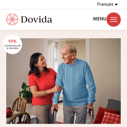
Français
MENU
93%
Satisfaction de
la clientèle