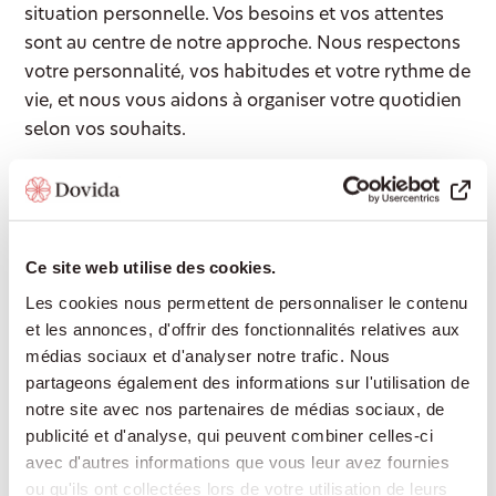
situation personnelle. Vos besoins et vos attentes
sont au centre de notre approche. Nous respectons
votre personnalité, vos habitudes et votre rythme de
vie, et nous vous aidons à organiser votre quotidien
selon vos souhaits.
Accompagnement 24/24
Ce site web utilise des cookies.
Une présence rassurante de jour comme de
nuit, pour continuer à vivre chez soi en toute
Les cookies nous permettent de personnaliser le contenu
sécurité sans devoir déménager en
et les annonces, d'offrir des fonctionnalités relatives aux
établissement médico-social.
médias sociaux et d'analyser notre trafic. Nous
partageons également des informations sur l'utilisation de
notre site avec nos partenaires de médias sociaux, de
publicité et d'analyse, qui peuvent combiner celles-ci
Aide à domicile
avec d'autres informations que vous leur avez fournies
ou qu'ils ont collectées lors de votre utilisation de leurs
Cuisine, ménage, lessive ou courses : nous