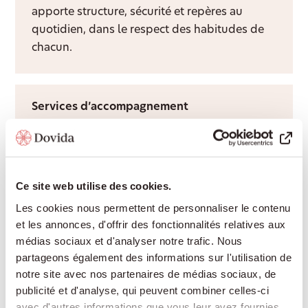
apporte structure, sécurité et repères au
quotidien, dans le respect des habitudes de
chacun.
Services d’accompagnement
Une présence attentive et un visage familier
apportent du lien social, de la structure et
davantage de qualité de vie à domicile.
Ce site web utilise des cookies.
Les cookies nous permettent de personnaliser le contenu
et les annonces, d'offrir des fonctionnalités relatives aux
Aide après hospitalisation
médias sociaux et d'analyser notre trafic. Nous
Nous facilitons le retour à domicile après une
partageons également des informations sur l'utilisation de
hospitalisation et adaptons
notre site avec nos partenaires de médias sociaux, de
publicité et d'analyse, qui peuvent combiner celles-ci
l’accompagnement au rythme de votre
avec d'autres informations que vous leur avez fournies
rétablissement.