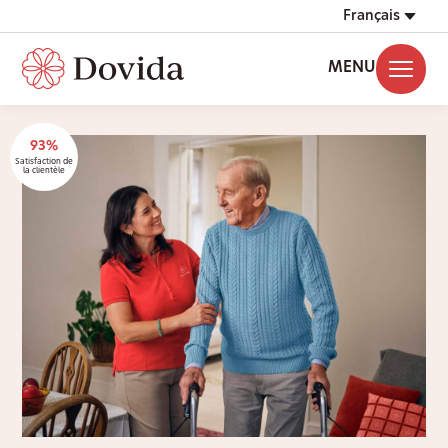
Français
MENU
93%
Satisfaction de
la clientèle