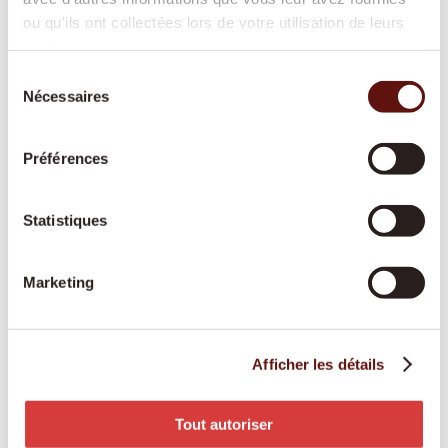
ou qu'ils ont collectées lors de votre utilisation de leurs
services.
Sélection
Garde de nuit
Nécessaires
du
consentement
Une présence active ou prête à intervenir
durant la nuit, pour offrir davantage de
Préférences
sécurité et de tranquillité à toute la famille.
Statistiques
Soins de base
Marketing
Une aide respectueuse pour les soins
corporels et la mobilité, reconnue par les
assurances-maladie et adaptée à vos besoins.
Afficher les détails
Tout autoriser
Engagement des proches aidants