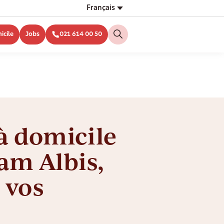
Français
icile
Jobs
021 614 00 50
à domicile
am Albis,
 vos