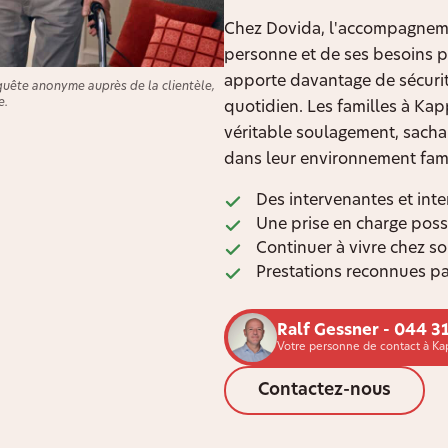
Chez Dovida, l'accompagneme
personne et de ses besoins pl
apporte davantage de sécurité
quête anonyme auprès de la clientèle,
e.
quotidien. Les familles à Kap
véritable soulagement, sacha
dans leur environnement fami
Des intervenantes et inte
Une prise en charge poss
Continuer à vivre chez s
Prestations reconnues pa
Ralf Gessner - 044 3
Votre personne de contact à Ka
Contactez-nous