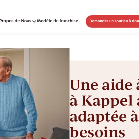
Propos de Nous
Modèle de franchise
Demander un soutien à dom
Une aide 
à Kappel 
adaptée à
besoins