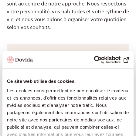
sont au centre de notre approche. Nous respectons
votre personnalité, vos habitudes et votre rythme de
vie, et nous vous aidons à organiser votre quotidien
selon vos souhaits.
Accompagnement 24/24
Une présence rassurante de jour comme de
nuit, pour continuer à vivre chez soi en toute
Ce site web utilise des cookies.
sécurité sans devoir déménager en
établissement médico-social.
Les cookies nous permettent de personnaliser le contenu
et les annonces, d'offrir des fonctionnalités relatives aux
médias sociaux et d'analyser notre trafic. Nous
partageons également des informations sur l'utilisation de
Aide à domicile
notre site avec nos partenaires de médias sociaux, de
publicité et d'analyse, qui peuvent combiner celles-ci
Cuisine, ménage, lessive ou courses : nous
avec d'autres informations que vous leur avez fournies
vous aidons dans les tâches quotidiennes afin