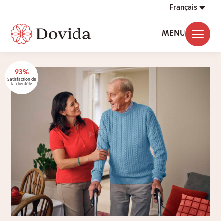
Français
MENU
93%
Satisfaction de
la clientèle