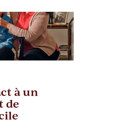
ct à un
 de
cile