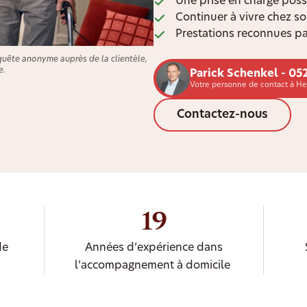
Une prise en charge poss
Continuer à vivre chez s
Prestations reconnues pa
quête anonyme auprès de la clientèle,
e.
Parick Schenkel - 05
Votre personne de contact à He
Contactez-nous
19
de
Années d’expérience dans
l’accompagnement à domicile