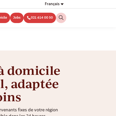
Français
icile
Jobs
021 614 00 50
à domicile
l, adaptée
oins
rvenants fixes de votre région