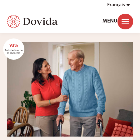
Français
MENU
93%
Satisfaction de
la clientèle