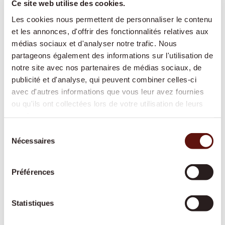
Aide après hospitalisation
Ce site web utilise des cookies.
Les cookies nous permettent de personnaliser le contenu
Nous facilitons le retour à domicile après une
et les annonces, d'offrir des fonctionnalités relatives aux
hospitalisation et adaptons
médias sociaux et d'analyser notre trafic. Nous
l’accompagnement au rythme de votre
partageons également des informations sur l'utilisation de
rétablissement.
notre site avec nos partenaires de médias sociaux, de
publicité et d'analyse, qui peuvent combiner celles-ci
avec d'autres informations que vous leur avez fournies
Garde de nuit
ou qu'ils ont collectées lors de votre utilisation de leurs
services.
Une présence active ou prête à intervenir
Sélection
durant la nuit, pour offrir davantage de
Nécessaires
du
sécurité et de tranquillité à toute la famille.
consentement
Préférences
Soins de base
Statistiques
Une aide respectueuse pour les soins
corporels et la mobilité, reconnue par les