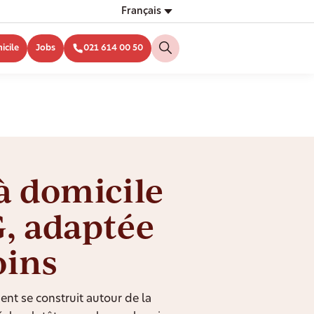
Français
icile
Jobs
021 614 00 50
à domicile
, adaptée
oins
nt se construit autour de la