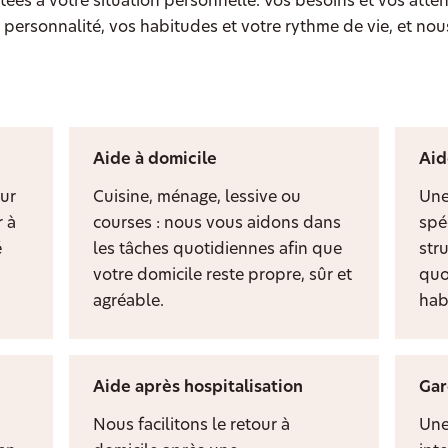
ées à votre situation personnelle. Vos besoins et vos atten
personnalité, vos habitudes et votre rythme de vie, et nou
Aide à domicile
Aid
ur
Cuisine, ménage, lessive ou
Une
 à
courses : nous vous aidons dans
spé
é
les tâches quotidiennes afin que
stru
votre domicile reste propre, sûr et
quo
agréable.
hab
Aide après hospitalisation
Gar
Nous facilitons le retour à
Une