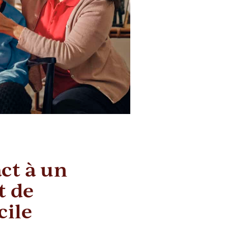
ct à un
 de
cile