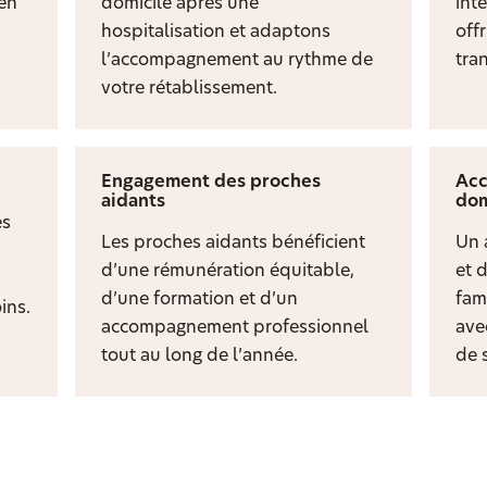
ien
domicile après une
inte
hospitalisation et adaptons
off
l’accompagnement au rythme de
tran
votre rétablissement.
Engagement des proches
Acc
aidants
dom
es
Les proches aidants bénéficient
Un 
d’une rémunération équitable,
et 
d’une formation et d’un
fami
ins.
accompagnement professionnel
ave
tout au long de l’année.
de s