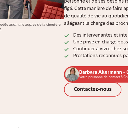
personne et de ses besoins ré
figé. Cette manière de faire 
de qualité de vie au quotidie
allégeant la charge des proch
quête anonyme auprès de la clientèle,
e.
Des intervenantes et inte
Une prise en charge poss
Continuer à vivre chez s
Prestations reconnues pa
Barbara Akermann - 
Votre personne de contact à Gr
Contactez-nous