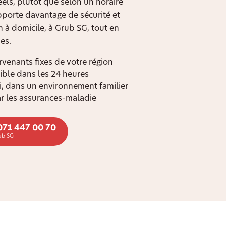
els, plutôt que selon un horaire
apporte davantage de sécurité et
n à domicile, à Grub SG, tout en
es.
rvenants fixes de votre région
ible dans les 24 heures
oi, dans un environnement familier
r les assurances-maladie
071 447 00 70
ub SG