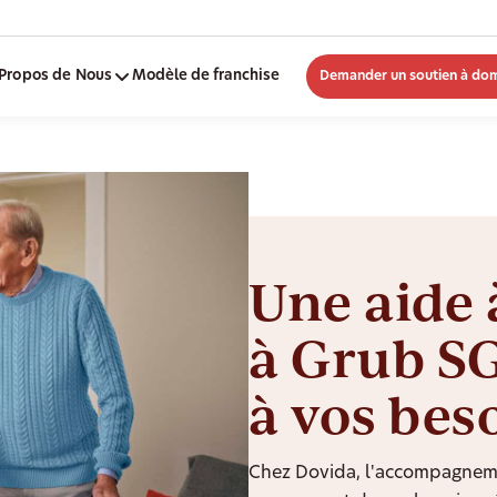
Propos de Nous
Modèle de franchise
Demander un soutien à dom
Une aide 
à Grub SG
à vos bes
Chez Dovida, l'accompagneme