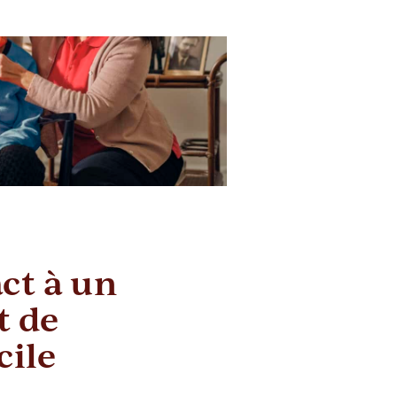
ct à un
 de
cile