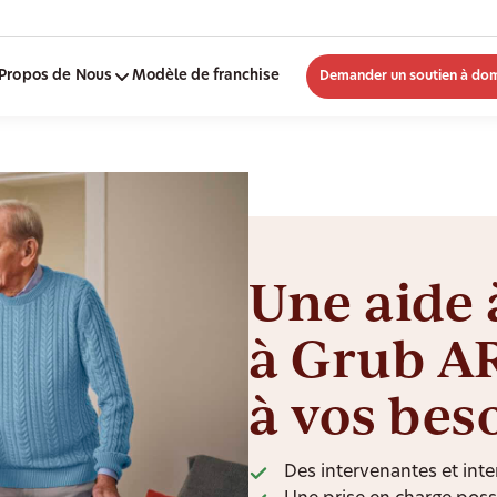
Propos de Nous
Modèle de franchise
Demander un soutien à dom
Une aide 
à Grub A
à vos bes
Des intervenantes et inte