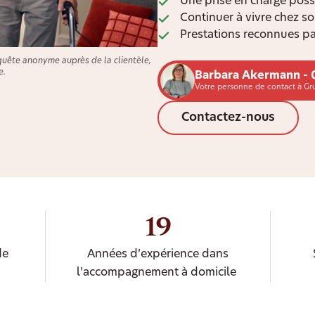
Une prise en charge poss
Continuer à vivre chez s
Prestations reconnues pa
quête anonyme auprès de la clientèle,
e.
Barbara Akermann - 
Votre personne de contact à Gr
Contactez-nous
19
de
Années d’expérience dans
l’accompagnement à domicile