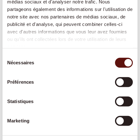
médias sociaux et d'analyser notre trafic. Nous
Accompagnement 24/24
partageons également des informations sur l'utilisation de
notre site avec nos partenaires de médias sociaux, de
Une présence rassurante de jour comme de
publicité et d'analyse, qui peuvent combiner celles-ci
nuit, pour continuer à vivre chez soi en toute
avec d'autres informations que vous leur avez fournies
sécurité sans devoir déménager en
ou qu'ils ont collectées lors de votre utilisation de leurs
établissement médico-social.
services.
Sélection
Nécessaires
du
Aide à domicile
consentement
Cuisine, ménage, lessive ou courses : nous
Préférences
vous aidons dans les tâches quotidiennes afin
que votre domicile reste propre, sûr et
Statistiques
agréable.
Marketing
Aide spécialisée démence