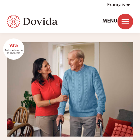
Français
MENU
93%
Satisfaction de
la clientèle