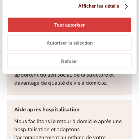
Une personne fixe et spécialement formée
Afficher les détails
apporte structure, sécurité et repères au
quotidien, dans le respect des habitudes de
Tout autoriser
chacun.
Autoriser la sélection
Services d’accompagnement
Refuser
Une présence attentive et un visage familier
apportent du lien social, de la structure et
davantage de qualité de vie à domicile.
Aide après hospitalisation
Nous facilitons le retour à domicile après une
hospitalisation et adaptons
l’accompagnement au rythme de votre