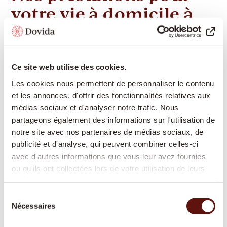
votre vie à domicile à
Erlinsbach
Ce site web utilise des cookies.
Dovida propose à Erlinsbach un éventail complet de
Les cookies nous permettent de personnaliser le contenu
services d'accompagnement et de soins, afin que
et les annonces, d'offrir des fonctionnalités relatives aux
vous puissiez vivre de manière autonome chez vous
médias sociaux et d'analyser notre trafic. Nous
aussi longtemps que possible :
partageons également des informations sur l'utilisation de
notre site avec nos partenaires de médias sociaux, de
publicité et d'analyse, qui peuvent combiner celles-ci
Présence et compagnie :
Conversations
avec d'autres informations que vous leur avez fournies
partagées, lecture, jeux, partage de souvenirs –
ou qu'ils ont collectées lors de votre utilisation de leurs
pour la participation sociale et contre l'isolement
services.
Aide ménagère :
Soutien dans les tâches
Sélection
Nécessaires
domestiques, lessive, travaux légers de nettoyage
du
consentement
Accompagnement à l'extérieur :
Rendez-vous