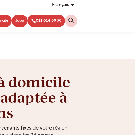
Français
icile
Jobs
021 614 00 50
à domicile
 adaptée à
ns
rvenants fixes de votre région