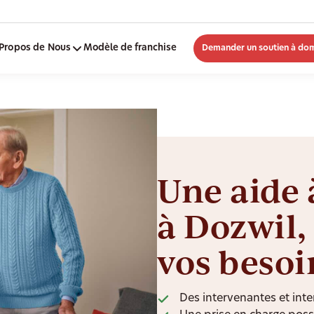
Propos de Nous
Modèle de franchise
Demander un soutien à dom
Une aide 
à Dozwil,
vos besoi
Des intervenantes et inte