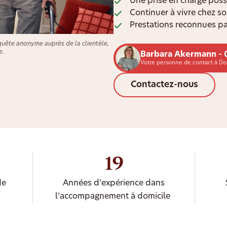
Une prise en charge poss
Continuer à vivre chez s
Prestations reconnues pa
quête anonyme auprès de la clientèle,
e.
Barbara Akermann - 
Votre personne de contact à Do
Contactez-nous
19
de
Années d’expérience dans
l’accompagnement à domicile