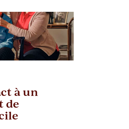
ct à un
 de
cile