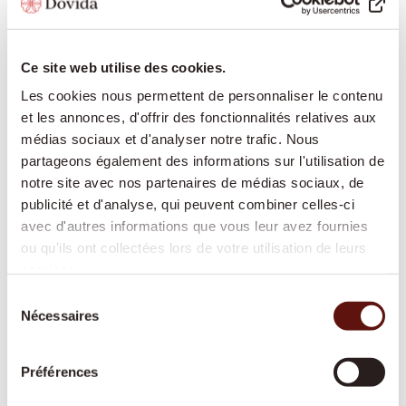
d'accompagnement et
de soins à Bussnang
Ce site web utilise des cookies.
Les cookies nous permettent de personnaliser le contenu
et les annonces, d'offrir des fonctionnalités relatives aux
Dovida propose à Bussnang un large éventail de
médias sociaux et d'analyser notre trafic. Nous
services pour que vous puissiez vivre de manière
partageons également des informations sur l'utilisation de
autonome chez vous :
notre site avec nos partenaires de médias sociaux, de
publicité et d'analyse, qui peuvent combiner celles-ci
avec d'autres informations que vous leur avez fournies
ou qu'ils ont collectées lors de votre utilisation de leurs
Présence et compagnie :
conversations, lecture,
services.
jeux, partage de souvenirs pour favoriser le lien
social et lutter contre l'isolement
Sélection
Nécessaires
du
Aide à domicile pour les tâches ménagères :
consentement
soutien pour l'entretien du foyer, la lessive, les
petits travaux de nettoyage
Préférences
Accompagnement hors domicile :
rendez-vous