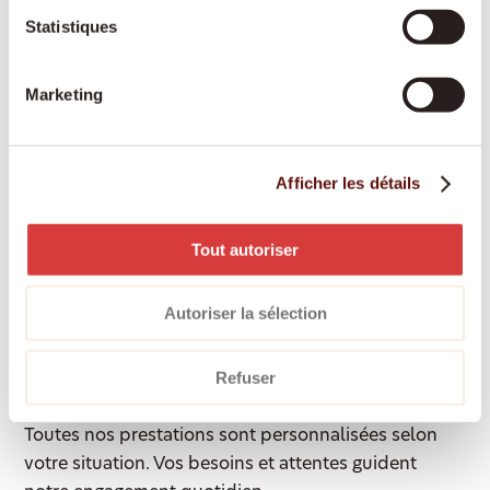
médicaux, courses, promenades, événements
Statistiques
culturels
Courses et préparation des repas :
alimentation
Marketing
fraîche et équilibrée selon vos préférences
Soins de base :
aide à la toilette, à l'habillage et
au déshabillage, soutien à la mobilité
Afficher les détails
Rappel de la prise de médicaments :
pour que
vos traitements soient suivis correctement
Tout autoriser
Accompagnement en cas de démence ou de
Parkinson :
soutien spécialisé et bienveillant
Autoriser la sélection
Accompagnement en situation palliative :
présence respectueuse et digne
Refuser
Toutes nos prestations sont personnalisées selon
votre situation. Vos besoins et attentes guident