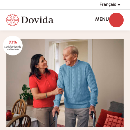
Français
MENU
93%
Satisfaction de
la clientèle