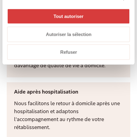
quotidien, dans le respect des habitudes de
chacun.
Tout autoriser
Autoriser la sélection
Services d’accompagnement
Une présence attentive et un visage familier
Refuser
apportent du lien social, de la structure et
davantage de qualité de vie à domicile.
Aide après hospitalisation
Nous facilitons le retour à domicile après une
hospitalisation et adaptons
l’accompagnement au rythme de votre
rétablissement.