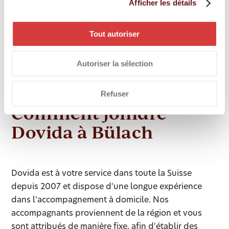
Afficher les détails
Toutes les prestations sont adaptées
individuellement à votre situation. Vos besoins et
Tout autoriser
attentes sont au centre de nos préoccupations.
Nous respectons votre personnalité et vous
Autoriser la sélection
accompagnons pour organiser votre quotidien selon
vos souhaits.
Refuser
Comment joindre
Dovida à Bülach
Dovida est à votre service dans toute la Suisse
depuis 2007 et dispose d'une longue expérience
dans l'accompagnement à domicile. Nos
accompagnants proviennent de la région et vous
sont attribués de manière fixe, afin d'établir des