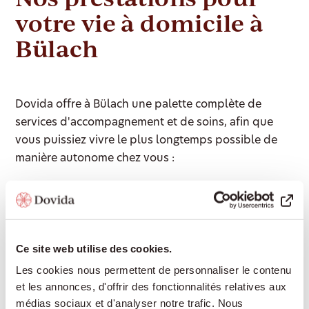
votre vie à domicile à
Bülach
Dovida offre à Bülach une palette complète de
services d'accompagnement et de soins, afin que
vous puissiez vivre le plus longtemps possible de
manière autonome chez vous :
Présence et compagnie :
Conversations
partagées, lecture, jeux, partage de souvenirs –
pour la participation sociale et contre la solitude
Ce site web utilise des cookies.
Aide ménagère :
Soutien dans les tâches
Les cookies nous permettent de personnaliser le contenu
domestiques, lessive, travaux de nettoyage légers
et les annonces, d'offrir des fonctionnalités relatives aux
médias sociaux et d'analyser notre trafic. Nous
Accompagnement à l'extérieur :
Rendez-vous