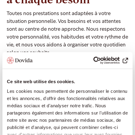
Toutes nos prestations sont adaptées à votre
situation personnelle. Vos besoins et vos attentes
sont au centre de notre approche. Nous respectons
votre personnalité, vos habitudes et votre rythme de
vie, et nous vous aidons à organiser votre quotidien
selon vos souhaits.
Accompagnement 24/24
Ce site web utilise des cookies.
Une présence rassurante de jour comme de
Les cookies nous permettent de personnaliser le contenu
et les annonces, d'offrir des fonctionnalités relatives aux
nuit, pour continuer à vivre chez soi en toute
médias sociaux et d'analyser notre trafic. Nous
sécurité sans devoir déménager en
partageons également des informations sur l'utilisation de
établissement médico-social.
notre site avec nos partenaires de médias sociaux, de
publicité et d'analyse, qui peuvent combiner celles-ci
avec d'autres informations que vous leur avez fournies