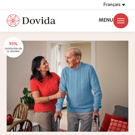
Français
MENU
93%
Satisfaction de
la clientèle