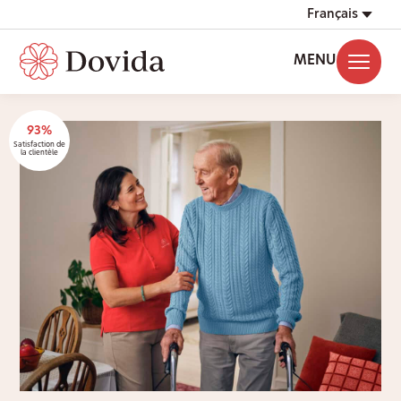
Français
MENU
93%
Satisfaction de
la clientèle