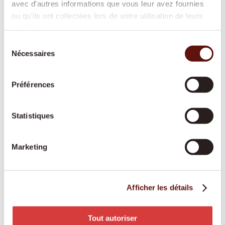
avec d'autres informations que vous leur avez fournies
vous aidons dans les tâches quotidiennes afin
ou qu'ils ont collectées lors de votre utilisation de leurs
que votre domicile reste propre, sûr et
services.
agréable.
Sélection
Nécessaires
du
consentement
Aide spécialisée démence
Préférences
Une personne fixe et spécialement formée
apporte structure, sécurité et repères au
Statistiques
quotidien, dans le respect des habitudes de
chacun.
Marketing
Services d’accompagnement
Afficher les détails
Une présence attentive et un visage familier
apportent du lien social, de la structure et
Tout autoriser