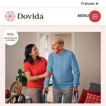
Français
MENU
93%
Satisfaction de
la clientèle