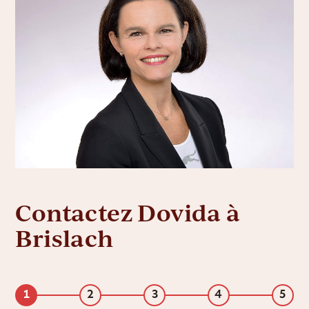
Contactez Dovida à
Brislach
1
2
3
4
5