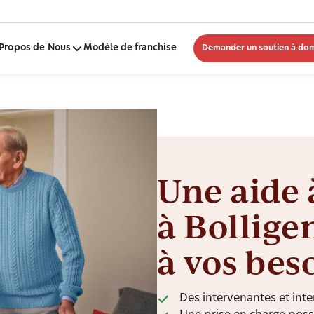
Propos de Nous
Modèle de franchise
Demander un soutien à dom
Une aide 
à Bollige
à vos bes
Des intervenantes et inte