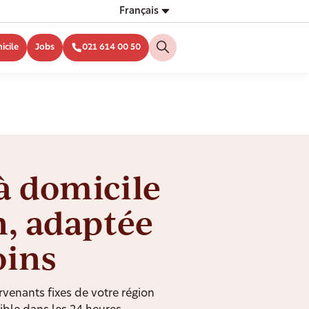
Français
icile
Jobs
021 614 00 50
à domicile
n, adaptée
oins
rvenants fixes de votre région