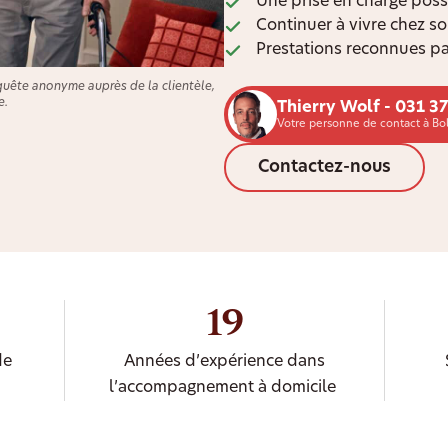
Une prise en charge poss
Continuer à vivre chez s
Prestations reconnues pa
quête anonyme auprès de la clientèle,
e.
Thierry Wolf - 031 3
Votre personne de contact à Bo
Contactez-nous
19
de
Années d’expérience dans
l’accompagnement à domicile