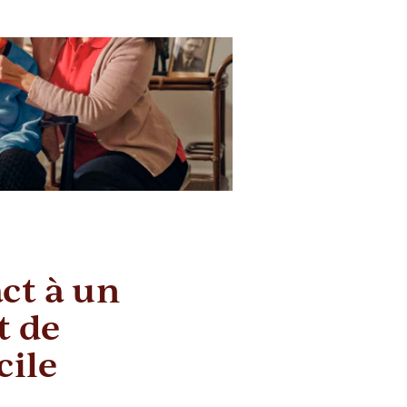
ct à un
 de
cile