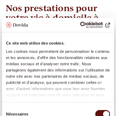
Nos prestations pour
votre vie à domicile à
Birr
Ce site web utilise des cookies.
Dovida propose à Birr un éventail complet de
Les cookies nous permettent de personnaliser le contenu
prestations d'accompagnement et de soins, afin que
et les annonces, d'offrir des fonctionnalités relatives aux
vous puissiez vivre de manière autonome chez vous
médias sociaux et d'analyser notre trafic. Nous
aussi longtemps que possible :
partageons également des informations sur l'utilisation de
notre site avec nos partenaires de médias sociaux, de
publicité et d'analyse, qui peuvent combiner celles-ci
Présence et compagnie :
Conversations
avec d'autres informations que vous leur avez fournies
ou qu'ils ont collectées lors de votre utilisation de leurs
partagées, lecture, jeux, échange de souvenirs –
services.
pour maintenir le lien social et lutter contre
l'isolement
Sélection
Nécessaires
du
Aide ménagère :
Soutien dans les tâches