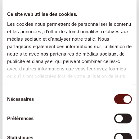
Ce site web utilise des cookies.
Présence et compagnie :
conversations, lecture,
Les cookies nous permettent de personnaliser le contenu
jeux, partage de souvenirs – pour favoriser le lien
et les annonces, d'offrir des fonctionnalités relatives aux
social et lutter contre l'isolement
médias sociaux et d'analyser notre trafic. Nous
Aide à domicile pour les tâches ménagères :
partageons également des informations sur l'utilisation de
soutien pour l'entretien du foyer, la lessive, les
notre site avec nos partenaires de médias sociaux, de
petits travaux de nettoyage
publicité et d'analyse, qui peuvent combiner celles-ci
avec d'autres informations que vous leur avez fournies
Accompagnement hors domicile :
rendez-vous
ou qu'ils ont collectées lors de votre utilisation de leurs
médicaux, courses, promenades, événements
services.
culturels – toujours à vos côtés
Sélection
Courses et préparation des repas :
alimentation
Nécessaires
du
fraîche et équilibrée selon vos préférences
consentement
Soins de base :
aide à la toilette, à l'habillage et
Préférences
au déshabillage, soutien à la mobilité
Rappel de la prise de médicaments :
pour que
Statistiques
vos traitements soient suivis correctement et à