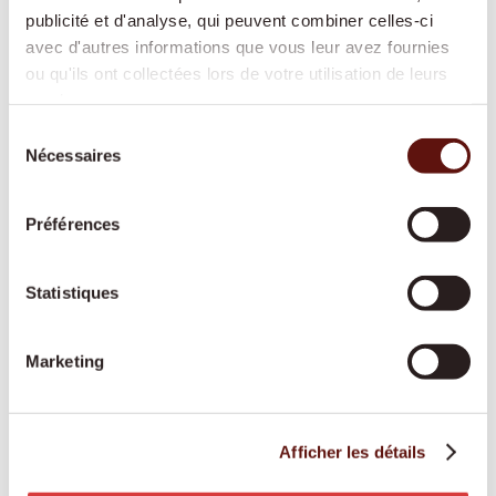
médicaux, courses, promenades, événements
publicité et d'analyse, qui peuvent combiner celles-ci
culturels – toujours à vos côtés
avec d'autres informations que vous leur avez fournies
Courses et préparation des repas : alimentation
ou qu'ils ont collectées lors de votre utilisation de leurs
services.
fraîche et saine selon vos préférences
Sélection
Soins de base : aide à la toilette, habillage et
Nécessaires
du
déshabillage, soutien à la mobilité
consentement
Rappel de prise des médicaments : pour garantir
Préférences
une prise régulière au bon moment
Accompagnement en cas de démence ou de
Parkinson : prise en charge spécialisée et
Statistiques
empathique face aux limitations cognitives ou
motrices
Marketing
Accompagnement en situation palliative :
présence digne durant la dernière phase de vie
Afficher les détails
Toutes les prestations sont adaptées