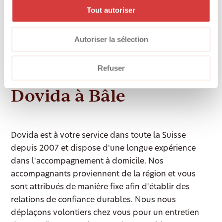
Tout autoriser
individuellement à votre situation. Vos besoins et
attentes sont au cœur de nos préoccupations. Nous
respectons votre personnalité et vous soutenons
Autoriser la sélection
pour organiser votre quotidien selon vos souhaits.
Refuser
Comment joindre
Dovida à Bâle
Dovida est à votre service dans toute la Suisse
depuis 2007 et dispose d'une longue expérience
dans l'accompagnement à domicile. Nos
accompagnants proviennent de la région et vous
sont attribués de manière fixe afin d'établir des
relations de confiance durables. Nous nous
déplaçons volontiers chez vous pour un entretien