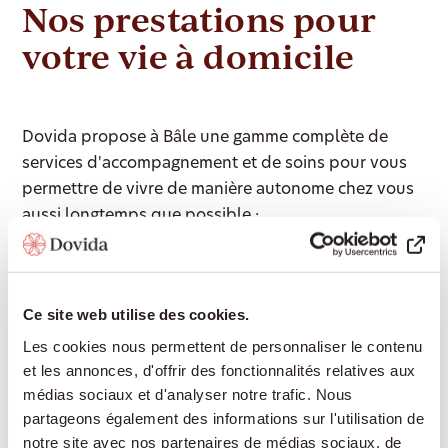
Nos prestations pour
votre vie à domicile
Dovida propose à Bâle une gamme complète de
services d'accompagnement et de soins pour vous
permettre de vivre de manière autonome chez vous
aussi longtemps que possible :
Présence et compagnie : conversations partagées,
Ce site web utilise des cookies.
lecture, jeux, souvenirs évoqués – pour maintenir
le lien social et lutter contre la solitude
Les cookies nous permettent de personnaliser le contenu
et les annonces, d'offrir des fonctionnalités relatives aux
Aide à domicile : soutien dans les tâches
médias sociaux et d'analyser notre trafic. Nous
ménagères, lessive, travaux légers de nettoyage
partageons également des informations sur l'utilisation de
Accompagnement à l'extérieur : rendez-vous
notre site avec nos partenaires de médias sociaux, de