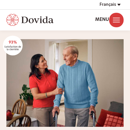
Français
MENU
93%
Satisfaction de
la clientèle