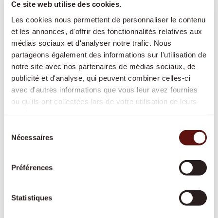
Ce site web utilise des cookies.
sécurité sans devoir déménager en
Les cookies nous permettent de personnaliser le contenu
établissement médico-social.
et les annonces, d'offrir des fonctionnalités relatives aux
médias sociaux et d'analyser notre trafic. Nous
partageons également des informations sur l'utilisation de
Aide à domicile
notre site avec nos partenaires de médias sociaux, de
publicité et d'analyse, qui peuvent combiner celles-ci
Cuisine, ménage, lessive ou courses : nous
avec d'autres informations que vous leur avez fournies
vous aidons dans les tâches quotidiennes afin
ou qu'ils ont collectées lors de votre utilisation de leurs
que votre domicile reste propre, sûr et
services.
agréable.
Sélection
Nécessaires
du
consentement
Aide spécialisée démence
Préférences
Une personne fixe et spécialement formée
apporte structure, sécurité et repères au
Statistiques
quotidien, dans le respect des habitudes de