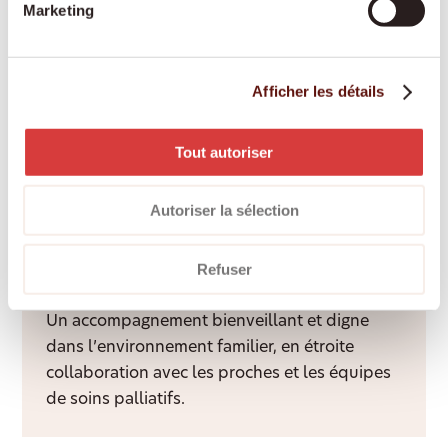
Marketing
Engagement des proches aidants
Afficher les détails
Les proches aidants bénéficient d’une
rémunération équitable, d’une formation et
Tout autoriser
d’un accompagnement professionnel tout au
long de l’année.
Autoriser la sélection
Refuser
Accompagnement palliatif à domicile
Un accompagnement bienveillant et digne
dans l’environnement familier, en étroite
collaboration avec les proches et les équipes
de soins palliatifs.