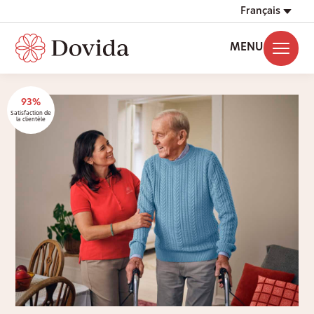
Français
MENU
93%
Satisfaction de
la clientèle