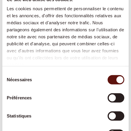
Nous facilitons le retour à domicile après une
Les cookies nous permettent de personnaliser le contenu
hospitalisation et adaptons
et les annonces, d'offrir des fonctionnalités relatives aux
l’accompagnement au rythme de votre
médias sociaux et d'analyser notre trafic. Nous
rétablissement.
partageons également des informations sur l'utilisation de
notre site avec nos partenaires de médias sociaux, de
publicité et d'analyse, qui peuvent combiner celles-ci
avec d'autres informations que vous leur avez fournies
Garde de nuit
ou qu'ils ont collectées lors de votre utilisation de leurs
Une présence active ou prête à intervenir
services.
durant la nuit, pour offrir davantage de
Sélection
sécurité et de tranquillité à toute la famille.
Nécessaires
du
consentement
Préférences
Soins de base
Une aide respectueuse pour les soins
Statistiques
corporels et la mobilité, reconnue par les
assurances-maladie et adaptée à vos besoins.