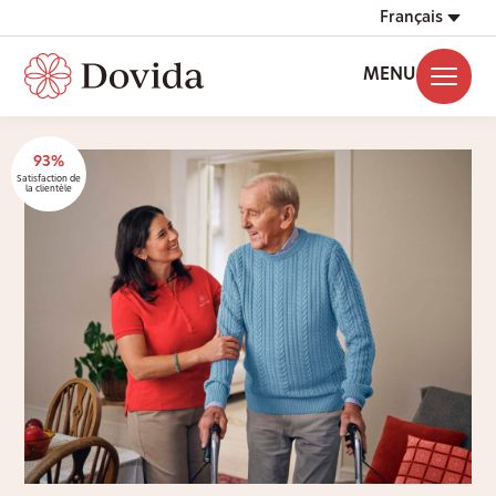
Français
MENU
93%
Satisfaction de
la clientèle