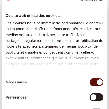
Aide après hospitalisation
Nous facilitons le retour à domicile après une
Ce site web utilise des cookies.
hospitalisation et adaptons
l’accompagnement au rythme de votre
Les cookies nous permettent de personnaliser le contenu
rétablissement.
et les annonces, d'offrir des fonctionnalités relatives aux
médias sociaux et d'analyser notre trafic. Nous
partageons également des informations sur l'utilisation de
notre site avec nos partenaires de médias sociaux, de
Garde de nuit
publicité et d'analyse, qui peuvent combiner celles-ci
avec d'autres informations que vous leur avez fournies
Une présence active ou prête à intervenir
ou qu'ils ont collectées lors de votre utilisation de leurs
durant la nuit, pour offrir davantage de
services.
sécurité et de tranquillité à toute la famille.
Sélection
Nécessaires
du
consentement
Soins de base
Préférences
Une aide respectueuse pour les soins
corporels et la mobilité, reconnue par les