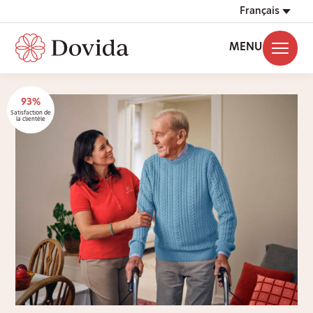
Français
MENU
93%
Satisfaction de
la clientèle