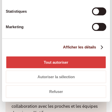
corporels et la mobilité, reconnue par les
Statistiques
assurances-maladie et adaptée à vos besoins.
Marketing
Engagement des proches aidants
Les proches aidants bénéficient d’une
Afficher les détails
rémunération équitable, d’une formation et
d’un accompagnement professionnel tout au
Tout autoriser
long de l’année.
Autoriser la sélection
Accompagnement palliatif à domicile
Refuser
Un accompagnement bienveillant et digne
dans l’environnement familier, en étroite
collaboration avec les proches et les équipes