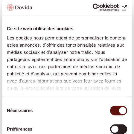
Aide après hospitalisation
Nous facilitons le retour à domicile après une
hospitalisation et adaptons
Ce site web utilise des cookies.
l’accompagnement au rythme de votre
Les cookies nous permettent de personnaliser le contenu
rétablissement.
et les annonces, d'offrir des fonctionnalités relatives aux
médias sociaux et d'analyser notre trafic. Nous
partageons également des informations sur l'utilisation de
notre site avec nos partenaires de médias sociaux, de
Garde de nuit
publicité et d'analyse, qui peuvent combiner celles-ci
Une présence active ou prête à intervenir
avec d'autres informations que vous leur avez fournies
ou qu'ils ont collectées lors de votre utilisation de leurs
durant la nuit, pour offrir davantage de
services.
sécurité et de tranquillité à toute la famille.
Sélection
Nécessaires
du
consentement
Soins de base
Préférences
Une aide respectueuse pour les soins