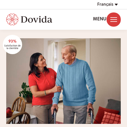
Français
MENU
93%
Satisfaction de
la clientèle