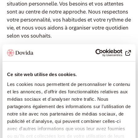
situation personnelle. Vos besoins et vos attentes
sont au centre de notre approche. Nous respectons
votre personnalité, vos habitudes et votre rythme de
vie, et nous vous aidons à organiser votre quotidien
selon vos souhaits.
Accompagnement 24/24
Ce site web utilise des cookies.
Une présence rassurante de jour comme de
nuit, pour continuer à vivre chez soi en toute
Les cookies nous permettent de personnaliser le contenu
sécurité sans devoir déménager en
et les annonces, d'offrir des fonctionnalités relatives aux
établissement médico-social.
médias sociaux et d'analyser notre trafic. Nous
partageons également des informations sur l'utilisation de
notre site avec nos partenaires de médias sociaux, de
publicité et d'analyse, qui peuvent combiner celles-ci
Aide à domicile
avec d'autres informations que vous leur avez fournies
ou qu'ils ont collectées lors de votre utilisation de leurs
Cuisine, ménage, lessive ou courses : nous